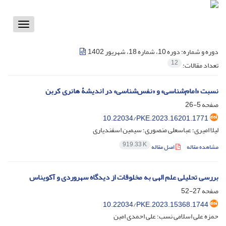
Toggle
vigation
دوره و شماره:
دوره 10، شماره 18، شهریور 1402
12
تعداد مقالات:
نسبت «امام‌شناسی» و «نفس‌شناسی» در اندیشۀ هانری کربن
صفحه
5-26
10.22034/PKE.2023.16201.1771
لیلا امیری؛ عباسعلی منصوری؛ سیمین اسفندیاری
919.33 K
مشاهده مقاله
اصل مقاله
بررسی تحلیلی علم الهی به مخلوقات از دیدگاه سهروردی و آکویناس
صفحه
27-52
10.22034/PKE.2023.15368.1744
حمزه علی اسلامی نسب؛ علی احمدی امین