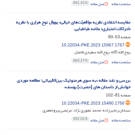
881.42 K
مشاهده مقاله
اصل مقاله
مقایسه انتقادی نظریه «واقعیّت‌های خیالی» یووال نوح هراری با نظریه
«ادراکات اعتباری» علامه طباطبایی
صفحه
53-80
10.22034/PKE.2023.15967.1767
روح الله آگاه؛ روح الله سعیدی فاضل
883.27 K
مشاهده مقاله
اصل مقاله
بررسی و نقد مقاله «به سوی هرمنوتیک بین‌الالهیاتی؛ مطالعه موردی
خوانش از داستان های [حضرت] یوسف»
صفحه
81-102
10.22034/PKE.2023.15480.1750
سبحان رنجبرزاده؛ محمد غفوری نژاد؛ مرتضی پیروجعفری
992.02 K
مشاهده مقاله
اصل مقاله