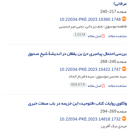
عرفانی)
صفحه
217-240
10.22034/PKE.2023.15360.1748
فاطمه موسوی؛ نجف یزدانی؛ یحیی میرحسینی
1.01 M
مشاهده مقاله
اصل مقاله
بررسی احتمال پیامبری حیّ بن یقظان در اندیشۀ شیخ صدوق
صفحه
245-268
10.22034/PKE.2023.15422.1747
سید محسن موسوی؛ سیده فرناز اتحاد
808.67 K
مشاهده مقاله
اصل مقاله
واکاوی روایات کتاب «التوحید» ابن خزیمه در باب صفات خبری
صفحه
269-294
10.22034/PKE.2023.14818.1732
مهدی نیک آفرین