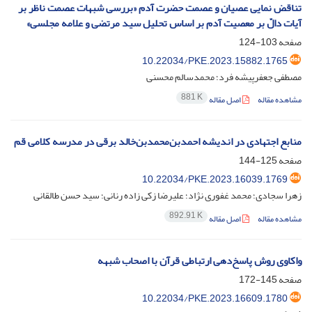
تناقض‌ نمایی عصیان و عصمت حضرت آدم «بررسی شبهات عصمت ناظر بر
آیات دالّ بر معصیت آدم بر اساس تحلیل سید مرتضی و علامه مجلسی»
صفحه
103-124
10.22034/PKE.2023.15882.1765
مصطفی جعفرپیشه فرد؛ محمدسالم محسنی
881 K
مشاهده مقاله
اصل مقاله
منابع اجتهادی در اندیشه احمدبن‌محمد‌بن‌خالد برقی در مدرسه کلامی قم
صفحه
125-144
10.22034/PKE.2023.16039.1769
زهرا سجادی؛ محمد غفوری نژاد؛ علیرضا زکی زاده رنانی؛ سید حسن طالقانی
892.91 K
مشاهده مقاله
اصل مقاله
واکاوی روش پاسخ‌دهی ارتباطی قرآن با اصحاب شبهه
صفحه
145-172
10.22034/PKE.2023.16609.1780