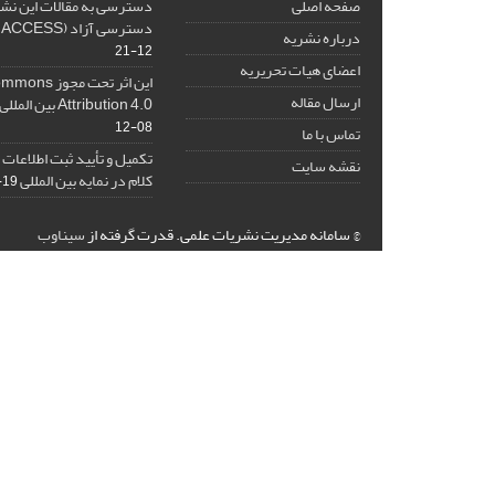
صفحه اصلی
دسترسی به مقالات این نش
دسترسی آزاد (OPEN ACCESS) است.
درباره نشریه
12-21
اعضای هیات تحریریه
این اثر تحت مج
ارسال مقاله
Attribution 4.0 بین المللی مجوز دارد.
08-12
تماس با ما
تکمیل و تأیید ثبت اطلاعات
نقشه سایت
کلام در نمایه بین المللی Scopus
-19
© سامانه مدیریت نشریات علمی.
قدرت گرفته از
سیناوب