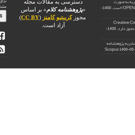
برای
ریه به صورت
دسترسی به مقالات مجله
مشت
1400-
«
پژوهشنامه کلام
» بر اساس
مجوز
کرییتیو کامنز
(
CC BY
)
وز Creative Commons
آزاد است.
1400-
 نشریه پژوهشنامه
1400-05