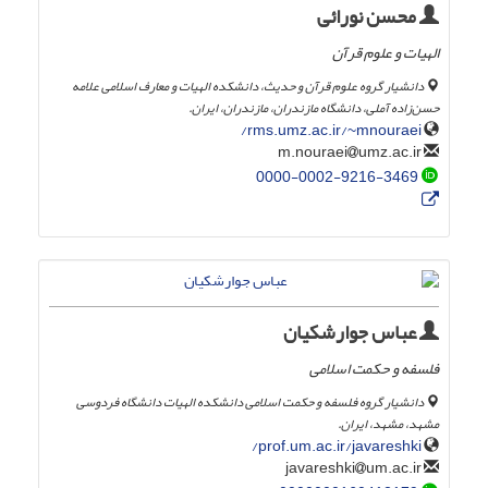
محسن نورائی
الهیات و علوم قرآن
دانشیار گروه علوم قرآن و حدیث، دانشکده الهیات و معارف اسلامی علامه
حسن‌زاده آملی، دانشگاه مازندران، مازندران، ایران.
rms.umz.ac.ir/~mnouraei/
umz.ac.ir
m.nouraei
0000-0002-9216-3469
عباس جوارشکیان
فلسفه و حکمت اسلامی
دانشیار گروه فلسفه و حکمت اسلامی دانشکده الهیات دانشگاه فردوسی
مشهد، مشهد، ایران.
prof.um.ac.ir/javareshki/
um.ac.ir
javareshki