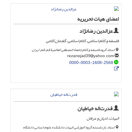
اعضای هیات تحریریه
عزالدین رضانژاد
فلسفه و کلام اسلامی، کلام اسلامی، گفتمان کلامی
استاد گروه فلسفه و کلام جامعة المصطفی العالمیة قم، قم، ایران.
yahoo.com
rezanejad39
0000-0003-1608-2568
قدرت‌اله خیاطیان
الهیات، ادیان و عرفان
استاد بازنشسته گروه آموزشی الهیات دانشکده علوم انسانی دانشگاه