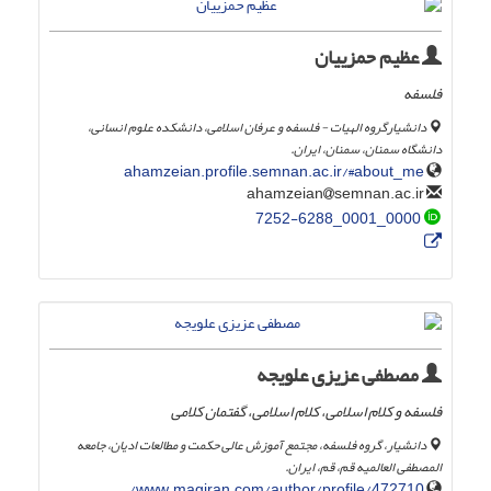
عظیم حمزییان
فلسفه
دانشیارگروه الهیات - فلسفه و عرفان اسلامی، دانشکده علوم انسانی،
دانشگاه سمنان، سمنان، ایران.
ahamzeian.profile.semnan.ac.ir/#about_me
semnan.ac.ir
ahamzeian
0000_0001_7252-6288
مصطفی عزیزی علویجه
فلسفه و کلام اسلامی، کلام اسلامی، گفتمان کلامی
دانشیار، گروه فلسفه، مجتمع آموزش عالی حکمت و مطالعات ادیان، جامعه
المصطفی العالمیه قم، قم، ایران.
www.magiran.com/author/profile/472710/