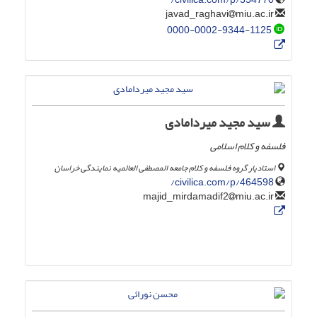
miu.ac.ir
javad_raghavi
0000-0002-9344-1125
سید مجید میردامادی
فلسفه و کلام اسلامی
استادیار گروه فلسفه و کلام جامعه المصطفی العالمیه نمایندگی خراسان
civilica.com/p/464598/
miu.ac.ir
majid_mirdamadif2