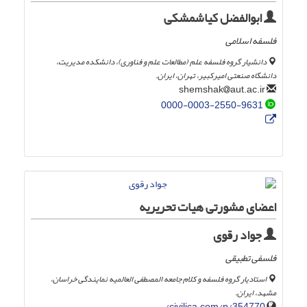
ابوالفضل کیاشمشکی
فلسفه اسلامی
دانشیار گروه فلسفه علم (مطالعات علم و فناوری)، دانشکده مدیریت،
دانشگاه صنعتی امیرکبیر، تهران، ایران.
aut.ac.ir
shemshak
0000-0003-2550-9631
اعضای مشورتی هیات تحریریه
جواد رقوی
فلسفی تطبیقی
استادیار گروه فلسفه و کلام جامعه المصطفی العالمیه نمایندگی خراسان،
مشهد، ایران.
civilica.com/p/354770/