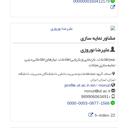
0000000160412179
مشاور نمایه سازی
علیرضا نوروزی
علم اطلاعات، بازنمایی و بازیابی اطلاعات، نیازهای اطلاعاتی دینی،
نمایه‌سازی مجلات
استاد، گروه علم اطلاعات و مدیریت دانش، دانشکدگان مدیریت، دانشگاه
تهران، تهران، ایران
profile.ut.ac.ir/en/~noruzi
ut.ac.ir
noruzi
+989906063491
0000-0003-0877-1566
h-index:
22