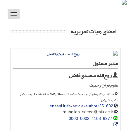
Toggle
vigation
اعضای هیات تحریریه
مدیر مسئول
روح‌الله سعیدی‌فاضل
علوم قرآن و حدیث
استادیار، گروه قرآن و حدیث، جامعة المصطفی العالمیة نمایندگی خراسان،
مشهد، ایران.
ensani.ir/fa/article/author/251692
miu.ac.ir
rouhollah_saeedi
0000-0002-4108-6977