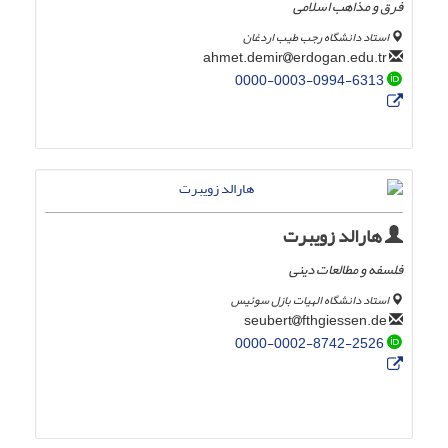
فرق و مذاهب اسلامی
استاد دانشگاه رجب طیب اردغان
erdogan.edu.tr
ahmet.demir
0000-0003-0994-6313
هارالد زویبرت
فلسفه و مطالعات دینی
استاد دانشگاه الهیات بازل سوئیس
fthgiessen.de
seubert
0000-0002-8742-2526