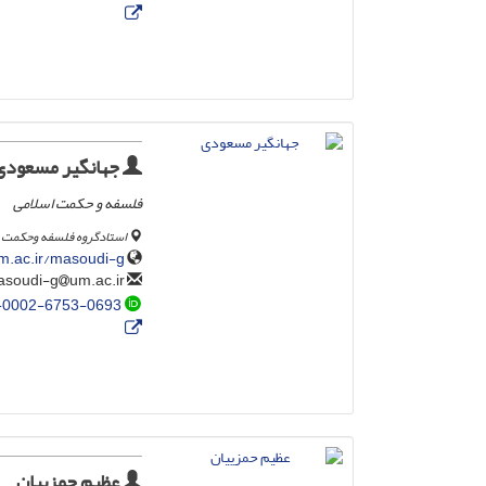
جهانگیر مسعودی
فلسفه و حکمت اسلامی
استادگروه فلسفه وحکمت ا
m.ac.ir/masoudi-g/
um.ac.ir
masoudi-g
-0002-6753-0693
عظیم حمزییان