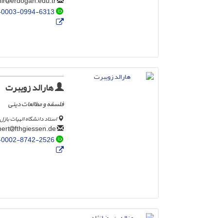
erdogan.edu.tr
ahmet.demir
-0003-0994-6313
هارالد زویبرت
فلسفه و مطالعات دینی
استاد دانشگاه الهیات با
fthgiessen.de
seubert
-0002-8742-2526