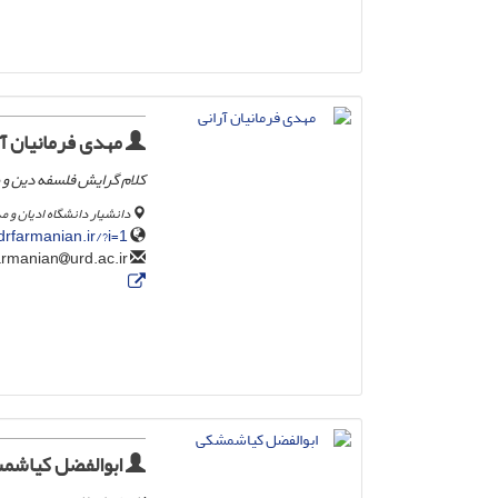
مهدی فرمانیان آر
کلام گرایش فلسفه دین و 
دانشیار دانشگاه ادیان و 
drfarmanian.ir/?i=1
urd.ac.ir
farmanian
ابوالفضل کیاشم