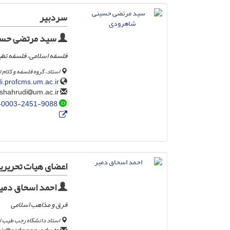
سردبیر
سید مرتضی حسی
فلسفه اسلامی، فلسفه تطب
استاد، گروه فلسفه و کلام
i.profcms.um.ac.ir/
um.ac.ir
shahrudi
-0003-2451-9088
اعضای هیات تحریریه
احمد اسحاق دمی
فرق و مذاهب اسلامی
استاد دانشگاه رجب طیب ا