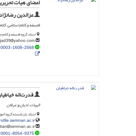
اعضای هیات تحریری
عزالدین رضانژاد
فلسفه و کلام اسلامی، کلام
استاد گروه فلسفه و کلام جا
yahoo.com
rezanejad39
-0003-1608-2568
قدرت‌اله خیاطیا
الهیات، ادیان و عرفان
استاد بازنشسته گروه آموز
ofile.semnan.ac.ir/
semnan.ac.ir
khayatian
-0001-8054-9375