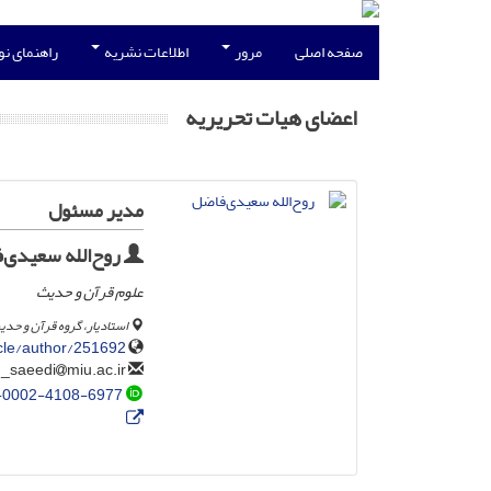
صفحه اصلی
مرور
اطلاعات نشریه
راهنمای ن
اعضای هیات تحریریه
مدیر مسئول
روح‌الله سعیدی‌
علوم قرآن و حدیث
استادیار، گروه قرآن و حدی
ticle/author/251692
miu.ac.ir
rouhollah_saeedi
-0002-4108-6977