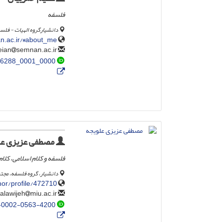
فلسفه
دانشیارگروه الهیات - فلس
n.ac.ir/#about_me
semnan.ac.ir
ahamzeian
0000_0001_7252-6288
مصطفی عزیزی عل
فلسفه و کلام اسلامی، کلام
دانشیار، گروه فلسفه، مجتم
r/profile/472710/
miu.ac.ir
mostafa_azizialawijeh
-0002-0563-4200