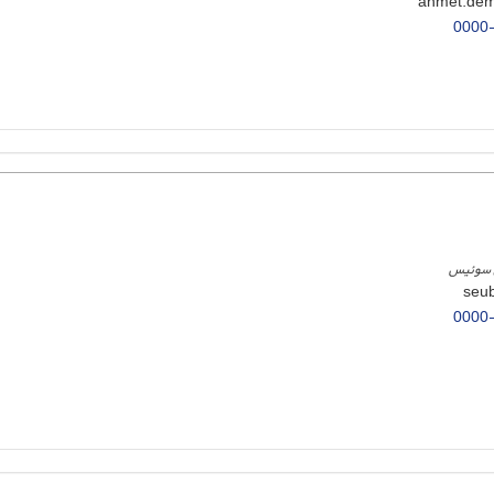
0000
زل سوئیس
0000