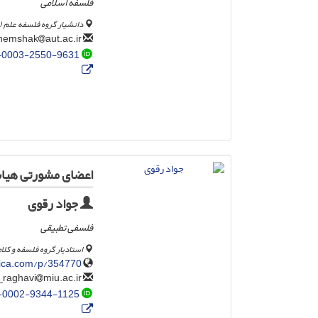
فلسفه اسلامی
دانشیار گروه فلسفه علم (م
aut.ac.ir
shemshak
-0003-2550-9631
اعضای مشورتی هیات
جواد رقوی
فلسفی تطبیقی
استادیار گروه فلسفه و کلا
ilica.com/p/354770/
miu.ac.ir
javad_raghavi
-0002-9344-1125