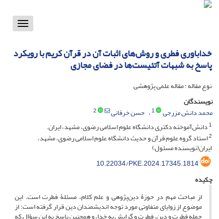
Toggle
vigation
خداباوری فطری و روش‌های اثبات آن در قرآن کریم با رویکرد
پاسخ به شبهات آتئیست‌ها در فضای مجازی
نوع مقاله : مقاله علمی پژوهشی
نویسندگان
2
1
محمد دانش مزرجی
حسن خرقانی
1
دانش‌آموخته دکتری دانشگاه علوم اسلامى رضوى، مشهد، ایران.
2
استاد گروه علوم قرآن و حدیث دانشگاه علوم اسلامی رضوی، مشهد،
ایران(نویسنده مسئول)
10.22034/PKE.2024.17345.1814
چکیده
از مباحث مهم در حوزۀ دین‌پژوهی و علم کلام، مسئلۀ فطرت است. این
موضوع از زوایای متفاوتی مورد توجه اندیشمندان دین قرار گرفته است؛ از
جمله فطرت و دین، فطرت و گرایش به خدا، و همچنین پاسخ به این سؤال که