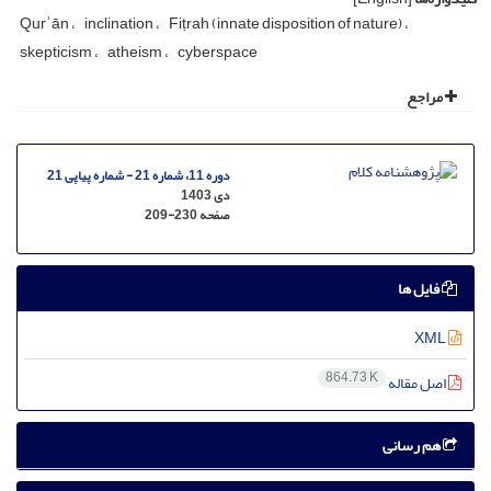
Qurʾān
inclination
Fiṭrah (innate disposition of nature)
skepticism
atheism
cyberspace
مراجع
دوره 11، شماره 21 - شماره پیاپی 21
دی 1403
صفحه
209-230
فایل ها
XML
864.73 K
اصل مقاله
هم رسانی