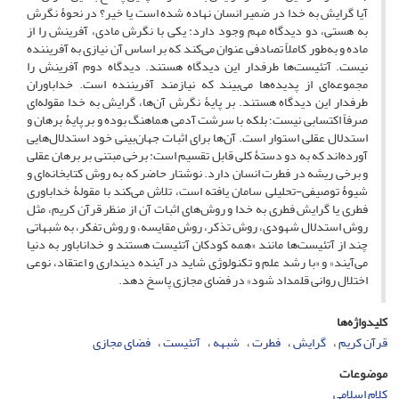
آیا گرایش به خدا در ضمیر انسان نهاده شده است یا خیر؟ در نحوۀ نگرش
به هستی، دو دیدگاه مهم وجود دارد: یکی با نگرش مادی، آفرینش را از
ماده و به‌طور کاملاً تصادفی عنوان می‌کند که بر اساس آن نیازی به آفریننده
نیست. آتئیست‌ها طرفدار این دیدگاه هستند. دیدگاه دوم آفرینش را
مجموعه‌ای از پدیده‌ها می‌بیند که نیازمند آفریننده است. خداباوران
طرفدار این دیدگاه هستند. بر پایۀ نگرش آن‌ها، گرایش به خدا مقوله‌ای
صرفاً اکتسابی نیست؛ بلکه با سرشت آدمی هماهنگ بوده و بر پایۀ برهان و
استدلال عقلی استوار است. آن‌ها برای اثبات جهان‌بینی خود استدلال‌هایی
آورده‌اند که به دو دستۀ کلی قابل تقسیم است: برخی مبتنی بر برهان عقلی
و برخی ریشه در فطرت انسان دارد. نوشتار حاضر که به روش کتابخانه‌ای و
شیوۀ توصیفی-تحلیلی سامان یافته است، تلاش می‌کند با مقولۀ خداباوری
فطری یا گرایش فطری به خدا و روش‌های اثبات آن از منظر قرآن کریم، مثل
روش استدلال شهودی، روش تذکر، روش مقایسه، و روش تفکر، به شبهاتی
چند از آتئیست‌ها مانند «همه کودکان آتئیست هستند و خداناباور به دنیا
می‌آیند» و «با رشد علم و تکنولوژی شاید در آینده دینداری و اعتقاد، نوعی
اختلال روانی قلمداد شود» در فضای مجازی پاسخ دهد.
کلیدواژه‌ها
قرآن کریم
گرایش
فطرت
شبهه
آتئیست
فضای مجازی
موضوعات
کلام اسلامی