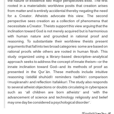
the nature of existence, two major perspectives exist. The first,
rooted in a materialistic worldview, posits that creation arises
from matter and is entirely accidental, thereby negating the need
for a Creator. Atheists advocate this view. The second
perspective sees creation as a collection of phenomena that
necessitate a Creator. Theists support this view, arguing that the
inclination toward God is not merely acquired but is harmonious
with human nature and grounded in rational proof and
reasoning. To substantiate their worldview, theists present
arguments that fall into two broad categories: some are based on
rational proofs, while others are rooted in human fiṭrah. This
study, organized using a library-based, descriptive-analytical
approach, seeks to address the concept of innate theism—or the
innate inclination toward God—and its methods of proof as
presented in the Qurʾān. These methods include intuitive
reasoning (istidlāl shuhūdī), reminders (tadhkīr), comparison
(muqāranah), and reflection (tafakkur). The study also responds
to several atheist objections or doubts circulating in cyberspace,
such as “all children are born atheists” and “with the
advancement of science and technology, religiosity and belief
may one day be considered a psychological disorder”.
کلیدواژه‌ها
[English]