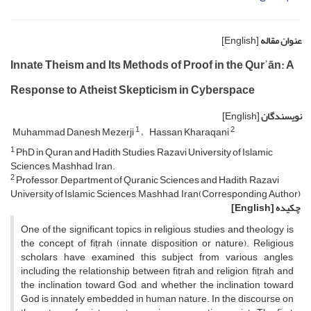
عنوان مقاله
[English]
Innate Theism and Its Methods of Proof in the Qurʾān: A
Response to Atheist Skepticism in Cyberspace
نویسندگان
[English]
1
2
Muhammad Danesh Mezerji
Hassan Kharaqani
1
PhD in Quran and Hadith Studies, Razavi University of Islamic
Sciences, Mashhad, Iran.
2
Professor, Department of Quranic Sciences and Hadith, Razavi
University of Islamic Sciences, Mashhad, Iran(Corresponding Author)
چکیده
[English]
One of the significant topics in religious studies and theology is
the concept of fiṭrah (innate disposition or nature). Religious
scholars have examined this subject from various angles,
including the relationship between fiṭrah and religion, fiṭrah and
the inclination toward God, and whether the inclination toward
God is innately embedded in human nature. In the discourse on