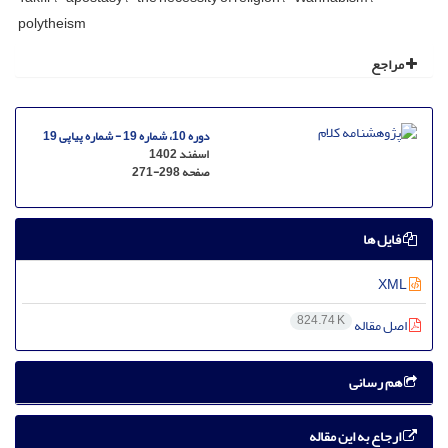
polytheism
مراجع
دوره 10، شماره 19 - شماره پیاپی 19
اسفند 1402
صفحه
271-298
فایل ها
XML
824.74 K
اصل مقاله
هم رسانی
ارجاع به این مقاله