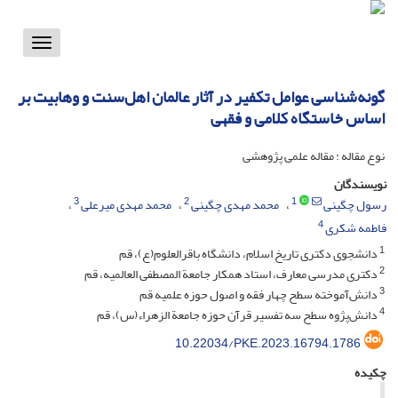
Toggle
vigation
گونه‌شناسی عوامل تکفیر در آثار عالمان اهل‌سنت و وهابیت بر
اساس خاستگاه کلامی و فقهی
نوع مقاله : مقاله علمی پژوهشی
نویسندگان
3
2
1
رسول چگینی
محمد مهدی چگینی
محمد مهدی میرعلی
4
فاطمه شکری
1
دانشجوی دکتری تاریخ اسلام، دانشگاه باقرالعلوم(ع)، قم
2
دکتری مدرسی معارف، استاد همکار جامعة المصطفی العالمیه، قم
3
دانش‌آموخته سطح چهار فقه و اصول حوزه علمیه قم
4
دانش‌پژوه سطح سه تفسیر قرآن حوزه جامعة الزهراء(س)، قم
10.22034/PKE.2023.16794.1786
چکیده