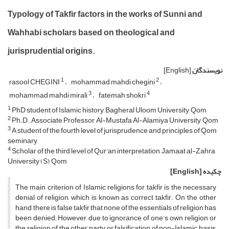
Typology of Takfir factors in the works of Sunni and
Wahhabi scholars based on theological and
jurisprudential origins.
نویسندگان
[English]
1
2
rasool CHEGINI
mohammad mahdi chegini
3
4
mohammad mahdi mirali
fatemah shokri
1
PhD student of Islamic history, Bagheral Uloom University, Qom
2
Ph.D., Associate Professor, Al-Mustafa Al-Alamiya University, Qom
3
A student of the fourth level of jurisprudence and principles of Qom
seminary
4
Scholar of the third level of Qur'an interpretation, Jamaat al-Zahra
University (S), Qom
چکیده
[English]
The main criterion of Islamic religions for takfir is the necessary
denial of religion, which is known as correct takfir. On the other
hand, there is false takfir that none of the essentials of religion has
been denied; However, due to ignorance of one's own religion or
the religion of the other party or falsification of non-Islamic basis,