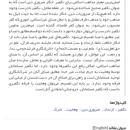
اصلی‌ترین معیار مذاهب اسلامی برای تکفیر، انکار ضروری دین است که به
عنوان تکفیر صحیح شناخته می‌شود. در نقطه مقابل، تکفیر نادرست وجود
دارد که هیچ‌یک از ضروریات دین، انکار نشده است، اما به جهت جهل به
مذهب خود یا مذهب طرف مقابل و یا جعل مبنای غیراسلامی، اموری که کفر
محسوب نمی‌شود، به عنوان کفر قلمداد گشته است. مهم‌ترین عناوین
تکفیر نادرست را می‌توان دوازده مورد دانست که به دو قسم مطابق با مبنا و
غیر مطابق با مبنا تقسیم می‌شود. تکفیرهای غیر مطابق با مبنا عبارت‌اند از:
انکار خلافت خلفا، ارتداد و سبّ صحابه، قذف عایشه، تحریف قرآن، غلو در
حق اهل‌بیت(ع)، علم غیب و عصمت ائمه(ع)، خائن‌انگاری فرشته وحی، بداء
و رجعت. این عوامل، از مواردی هستند که تکفیر بر اساس آن، با مبنای
اهل‌سنت سازگار نیست. بنابراین با معرفت افزایی و تعامل سازنده میان
مذاهب اسلامی، امکان رفع این تکفیرها وجود دارد، اما تکفیر مسلمانان
توسط وهابیت به جرم عبادت غیر خدا، مطابق مبنای آنان در شرک‌انگاری
توحید مسلمانان است و راهی برای اصلاح آن جز دست‌شستن از مبانی این
فرقه وجود ندارد. بر پایه این تقسیم، می‌توان وهابیت را فرقه تکفیری
دانست که تکفیر مسلمانان، جزو مبانی اعتقادی آنان است.
کلیدواژه‌ها
تکفیر
ارتداد
ضروری دین
وهابیت
شرک
عنوان مقاله
[English]