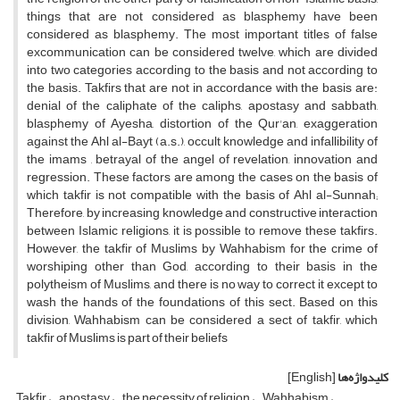
things that are not considered as blasphemy have been
considered as blasphemy. The most important titles of false
excommunication can be considered twelve, which are divided
into two categories according to the basis and not according to
the basis. Takfirs that are not in accordance with the basis are:
denial of the caliphate of the caliphs, apostasy and sabbath,
blasphemy of Ayesha, distortion of the Qur'an, exaggeration
against the Ahl al-Bayt (a.s.), occult knowledge and infallibility of
the imams , betrayal of the angel of revelation, innovation and
regression. These factors are among the cases on the basis of
which takfir is not compatible with the basis of Ahl al-Sunnah;
Therefore, by increasing knowledge and constructive interaction
between Islamic religions, it is possible to remove these takfirs.
However, the takfir of Muslims by Wahhabism for the crime of
worshiping other than God, according to their basis in the
polytheism of Muslims, and there is no way to correct it except to
wash the hands of the foundations of this sect. Based on this
division, Wahhabism can be considered a sect of takfir, which
takfir of Muslims is part of their beliefs
کلیدواژه‌ها
[English]
Takfir
apostasy
the necessity of religion
Wahhabism