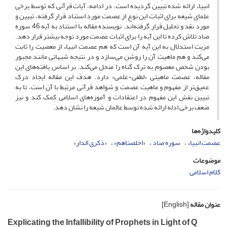
انبیاء ارائه شده تبیین گردیده است. در ادامه، آیات قرآنی که توسط برخی
علمای شیعه برای اثبات این نوع از عصمت مورد استناد قرار گرفته، تبیین و
مورد نقد و تحلیل قرار گرفته‌اند. نویسنده مقاله با استناد به آیه 46 سوره
صاد تلاش کرده تا این آیه را برای اثبات عصمت مورد توجه بیشتر قرار دهد.
مزیت استدلال به این آیه آن است که هم عصمت انبیاء از معصیت را ثابت
می‌کند و هم ماهیت آن را روشن می‌سازد و در نتیجه شبهاتی مانند مجبور
بودن شخص معصوم به ترک گناه را منحل می‌کند. بر اساس یافته‌های این
مقاله، عصمت ماهیتی «لطفی-علمی» دارد. هدف این مقاله ایجاد درک
عمیق‌تر از مفهوم و ماهیت عصمت و شواهد قرآنی مرتبط با آن است، تا به
تبیین نقش این مفهوم در اعتقادات و آموزه‌های اسلامی کمک کند و نیز
ضعف برخی ادله ارائه شده توسط عالمان شیعه را نشان دهد.
کلیدواژه‌ها
عصمت انبیاء
سوره صاد
«اخلصناهم»
«ذکری الدار»
موضوعات
کلام اسلامی
عنوان مقاله
[English]
Explicating the Infallibility of Prophets in Light of Q