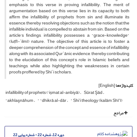
emphasis to this verse in proving infallibility. The merit of
argumentation based on this verse lies in its capacity to both
affirm the infallibility of prophets from sin and illuminate its
essence, thereby resolving objections such as the notion that the
infallible individual is compelled to abstain from sin. Based on the
article's findings, infallibility possesses a "grace-knowledge"
(luṭfī-ʿilmī) nature. The objective of this article is to foster a
deeper comprehension of the concept and essence of infallibility,
along with its associated Qurʾānic evidence, thereby contributing
to the elucidation of this concept's role in Islamic beliefs and
teachings, while also highlighting the weaknesses in certain
proofs proffered by Shiʿi scholars.
کلیدواژه‌ها
[English]
infallibility of prophets ('ișmat al-anbiyā)
Sūrat Şād
"akhlaşnāhum
" "dhikrā al-dār
" Shiʻi theology (kalām Shīʻī)
مراجع
دوره 12، شماره 22 - شماره پیاپی 22