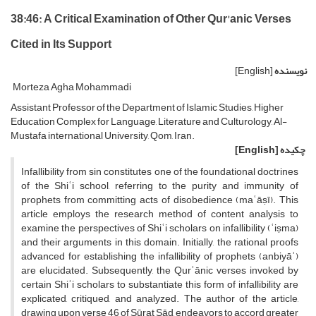
38:46: A Critical Examination of Other Qur'anic Verses
Cited in Its Support
نویسنده
[English]
Morteza Agha Mohammadi
Assistant Professor of the Department of Islamic Studies, Higher
Education Complex for Language, Literature and Culturology, Al-
Mustafa international University, Qom, Iran.
چکیده
[English]
Infallibility from sin constitutes one of the foundational doctrines
of the Shiʿi school, referring to the purity and immunity of
prophets from committing acts of disobedience (maʿāṣī). This
article employs the research method of content analysis to
examine the perspectives of Shiʿi scholars on infallibility (ʿiṣma)
and their arguments in this domain. Initially, the rational proofs
advanced for establishing the infallibility of prophets (anbiyāʾ)
are elucidated. Subsequently, the Qurʾānic verses invoked by
certain Shiʿi scholars to substantiate this form of infallibility are
explicated, critiqued, and analyzed. The author of the article,
drawing upon verse 46 of Sūrat Ṣād, endeavors to accord greater