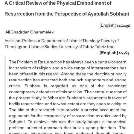
A Critical Review of the Physical Embodiment of
Resurrection from the Perspective of Ayatollah Sobhani
نویسنده
[English]
Ali Ghadrdan Gharamaleki
Assistant Professor, Department of Islamic Theology, Faculty of
Theology and Islamic Studies, University of Tabriz, Tabriz, Iran
چکیده
[English]
The Problem of Resurrection has always been a central concern
for scholars of religion, and a wide range of interpretations has
been offered in this regard. Among these, the doctrine of bodily
resurrection has attracted both staunch supporters and strong
critics. Ṣubḥānī is regarded as one of the prominent
contemporary defenders of this position. The central question of
the present study is: What are Ṣubḥānī’s arguments in favor of
bodily resurrection, and to what extent are they open to critique?
The aim of this research is to provide a precise account of the
arguments for the corporeality of resurrection as articulated by
Ṣubḥānī. To achieve this aim, the study adopts a theoretical,
problem-oriented approach that builds upon prior data. The
necessary information has been gathered through library-