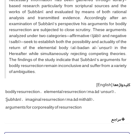
based research, particularly from scriptural sources and the
works of Ṣubḥānī, and evaluated by means of both rational
analysis and transmitted evidence. Accordingly, after an
examination of Ṣubḥānī’s perspective, his arguments for bodily
resurrection are subjected to close scrutiny. These arguments,
analyzed under two categories—affirmative (ījābī) and negative
(salbī)—seek to establish both the possibility and actuality of the
return of the elemental body (al-badan al-ʿunṣurī) in the
Hereafter, while simultaneously rejecting competing theories.
The findings of the study indicate that Ṣubḥānī’s arguments for
bodily resurrection remain inconclusive and suffer from a variety
of ambiguities.
کلیدواژه‌ها
[English]
bodily resurrection
elemental resurrection (ma ād 'unsurī)
Şubhānī
imaginal resurrection (ma ād mithālī)
arguments for corporeality of resurrection
مراجع