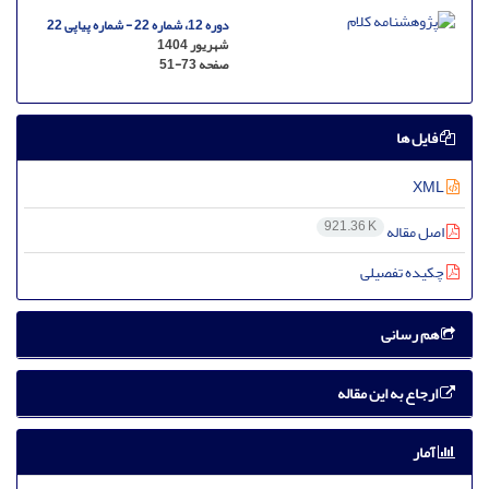
دوره 12، شماره 22 - شماره پیاپی 22
شهریور 1404
صفحه
51-73
فایل ها
XML
921.36 K
اصل مقاله
چکیده تفصیلی
هم رسانی
ارجاع به این مقاله
آمار