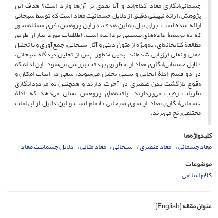
جسمانی‌انگاری معاد کدام‌اند و آیا نقدی بر آن‌ها وارد است؟ هدف این
پژوهش، ارائۀ تبیینی دقیق از دلایل جسمانیت معاد است که توسط سبحانی
ارائه شده است. برای نیل به این هدف، در این پژوهش نظریِ مسئله‌محور
که به توسعۀ داده‌های پیشینی پرداخته است، اطلاعات مورد نیاز از طریق
مطالعۀ کتابخانه‌ای، به‌ویژه از متون دینی و آثار سبحانی، جمع‌آوری و با تحلیل
عقلی و نقلی ارزیابی شده‌اند. بدین منظور، پس از تحلیل دیدگاه‌ سبحانی،
دلایل جسمانی‌انگاری معاد از منظر وی به‎دقت بررسی می‌شود. این ادله که
در دو قسم ادلۀ ایجابی و سلبی تحلیل می‌شوند، سعی در اثبات امکان و
وقوع بازگشت بدن عنصری در آخرت دارند و همچنین به مردودانگاریِ
نظریات رقیب می‌پردازند. یافته‌های پژوهش نشان می‌دهد که ادلۀ
جسمانی‌انگاری معاد از سوی سبحانی ناتمام است و این دلایل از ابهامات
مختلفی رنج می‌برند.
کلیدواژه‌ها
معاد جسمانی
معاد عنصری
سبحانی
معاد مثالی
دلایل جسمانیت معاد
موضوعات
کلام اسلامی
عنوان مقاله
[English]